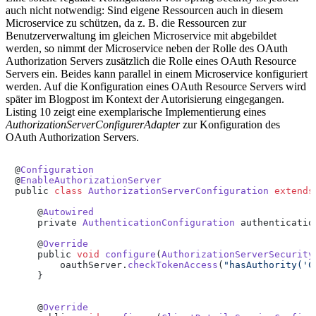
auch nicht notwendig: Sind eigene Ressourcen auch in diesem
Microservice zu schützen, da z. B. die Ressourcen zur
Benutzerverwaltung im gleichen Microservice mit abgebildet
werden, so nimmt der Microservice neben der Rolle des OAuth
Authorization Servers zusätzlich die Rolle eines OAuth Resource
Servers ein. Beides kann parallel in einem Microservice konfiguriert
werden. Auf die Konfiguration eines OAuth Resource Servers wird
später im Blogpost im Kontext der Autorisierung eingegangen.
Listing 10 zeigt eine exemplarische Implementierung eines
AuthorizationServerConfigurerAdapter
zur Konfiguration des
OAuth Authorization Servers.
@
Configuration
@
EnableAuthorizationServer
public 
class
AuthorizationServerConfiguration
extends
    @
Autowired
    private 
AuthenticationConfiguration
 authenticatio
    @
Override
    public 
void
configure
(
AuthorizationServerSecurity
        oauthServer.
checkTokenAccess
(
"hasAuthority('C
    }

    @
Override