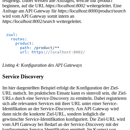
festgelegt. Dabei werden alle Anfragen, welche mit
/product
beginnen, auf die URL
https://localhost:8002
weitergeleitet. Eine
Anfrage am API Gateway für
https://localhost:8000/product/search
wird vom API Gateway somit intern an
https://localhost:8002/search
weitergeleitet.
zuul
:

routes
:

product
:

path
: 
/product/
**

url
: 
https
:
//localhost:8002/
Listing 4: Konfiguration des API Gateways
Service Discovery
Im hier dargestellten Beispiel erfolgt die Konfiguration der Ziel-
URL statisch. Im praktischen Einsatz kann es sinnvoll sein, die Ziel-
URLs durch eine Service-Discovery zu ermitteln. Dabei registrieren
sich alle relevanten Services mit ihrer URL unter einer Service-
Identifikation an der Service-Discovery. Am API Gateway wird
dann nicht die konkrete Ziel-URL, sondern lediglich die
gewünschte Service-Identifikation konfiguriert. Die Ziel-URL wird
vom API Gateway bei Bedarf an der Service-Discovery mit der
konfigurierten Service-Identifikation ermittelt. Im Kontext von