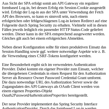
Aus Sicht der SPA erfolgt somit am API Gateway ein regulärer
formbased Log-in, bei dessen Erfolg ein Session-Cookie ausgestellt
wird. Erfolgt der Log-in aus der SPA unter Verwendung der Fetch
API des Browsers, so kann es sinnvoll sein, nach einem
erfolgreichen oder fehlgeschlagenen Log-in keinen Redirect auf eine
Folgeseite durch Spring Security zu erhalten. Vielmehr soll in diesen
Fällen jeweils lediglich ein passender HTTP Status-Code geliefert
werden. Dieser kann in der SPA entsprechend ausgewertet werden.
Gleiches gilt auch bei einem erfolgreichen Abmelden.
Neben dieser Konfiguration sollte für einen produktiven Einsatz das
Session-Handling sowie ggf. weitere notwendige Aspekte wie z. B.
die Verwendung eines CSRF-Tokens konfiguriert werden.
Eine Besonderheit ergibt sich im verwendeten Authentication
Provider. Dabei kommt ein eigener Provider zum Einsatz, welcher
die übergebenen Credentials in einen Request für den Authorization
Server als Resource Owner Password Credential Grant umformt.
Die dazu notwendige URL des Authorization Server sowie die
Zugangsdaten des API Gateways als OAuth Client werden von
einem eigenen Properties-Objekt
Oauth2PasswordAuthenticationProperties
bereitgestellt.
Der neue Provider implementiert das Spring Security Interface
AuthenticationProvider
. Durch das formbased Log-in werden