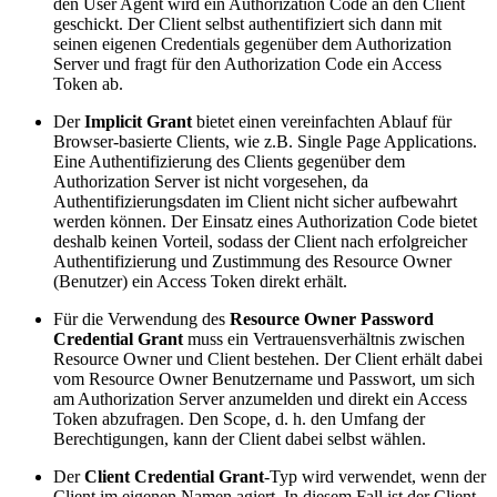
den User Agent wird ein Authorization Code an den Client
geschickt. Der Client selbst authentifiziert sich dann mit
seinen eigenen Credentials gegenüber dem Authorization
Server und fragt für den Authorization Code ein Access
Token ab.
Der
Implicit Grant
bietet einen vereinfachten Ablauf für
Browser-basierte Clients, wie z.B. Single Page Applications.
Eine Authentifizierung des Clients gegenüber dem
Authorization Server ist nicht vorgesehen, da
Authentifizierungsdaten im Client nicht sicher aufbewahrt
werden können. Der Einsatz eines Authorization Code bietet
deshalb keinen Vorteil, sodass der Client nach erfolgreicher
Authentifizierung und Zustimmung des Resource Owner
(Benutzer) ein Access Token direkt erhält.
Für die Verwendung des
Resource Owner Password
Credential Grant
muss ein Vertrauensverhältnis zwischen
Resource Owner und Client bestehen. Der Client erhält dabei
vom Resource Owner Benutzername und Passwort, um sich
am Authorization Server anzumelden und direkt ein Access
Token abzufragen. Den Scope, d. h. den Umfang der
Berechtigungen, kann der Client dabei selbst wählen.
Der
Client Credential
Grant
-Typ wird verwendet, wenn der
Client im eigenen Namen agiert. In diesem Fall ist der Client