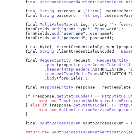
        final 
UsernamePasswordAuthenticationToken
 use
        final 
String
 username = (
String
) usernamePass
        final 
String
 password = (
String
) usernamePass
        final 
MultiValueMap
<string, string=
""
> formFi
        formFields.
add
(
"grant_type"
, 
"password"
);

        formFields.
add
(
"username"
, username);

        formFields.
add
(
"password"
, password);

        final byte[] clientCredentialsBytes = (proper
        final 
String
 clientCredentialsEncoded = 
Base6
        final 
RequestEntity
 request = 
RequestEntity
                .
post
(properties.
getAccessTokenUri
())

                .
header
(
HttpHeaders
.
AUTHORIZATION
, 
"B
                .
contentType
(
MediaType
.
APPLICATION_FO
                .
body
(formFields);

        final 
ResponseEntity
 response = restTemplate.
if
 (response.
getStatusCode
() == 
HttpStatus
.
UN
throw
new
InsufficientAuthenticationExcep
        } 
else
if
 (response.
getStatusCode
() != 
HttpSt
throw
new
AuthenticationServiceException
(
        }

        final 
OAuth2AccessToken
 oAuth2AccessToken = r
return
new
OAuth2AccessTokenAuthentication
(oA