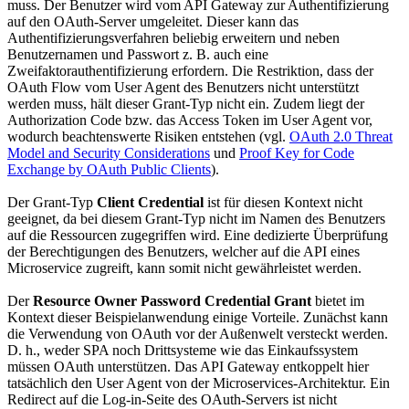
muss. Der Benutzer wird vom API Gateway zur Authentifizierung
auf den OAuth-Server umgeleitet. Dieser kann das
Authentifizierungsverfahren beliebig erweitern und neben
Benutzernamen und Passwort z. B. auch eine
Zweifaktorauthentifizierung erfordern. Die Restriktion, dass der
OAuth Flow vom User Agent des Benutzers nicht unterstützt
werden muss, hält dieser Grant-Typ nicht ein. Zudem liegt der
Authorization Code bzw. das Access Token im User Agent vor,
wodurch beachtenswerte Risiken entstehen (vgl.
OAuth 2.0 Threat
Model and Security Considerations
und
Proof Key for Code
Exchange by OAuth Public Clients
).
Der Grant-Typ
Client Credential
ist für diesen Kontext nicht
geeignet, da bei diesem Grant-Typ nicht im Namen des Benutzers
auf die Ressourcen zugegriffen wird. Eine dedizierte Überprüfung
der Berechtigungen des Benutzers, welcher auf die API eines
Microservice zugreift, kann somit nicht gewährleistet werden.
Der
Resource Owner Password Credential Grant
bietet im
Kontext dieser Beispielanwendung einige Vorteile. Zunächst kann
die Verwendung von OAuth vor der Außenwelt versteckt werden.
D. h., weder SPA noch Drittsysteme wie das Einkaufssystem
müssen OAuth unterstützen. Das API Gateway entkoppelt hier
tatsächlich den User Agent von der Microservices-Architektur. Ein
Redirect auf die Log-in-Seite des OAuth-Servers ist nicht