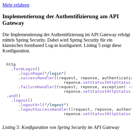
Mehr erfahren
Implementierung der Authentifizierung am API
Gateway
Die Implementierung der Authentifizierung im API Gateway erfolgt
mittels Spring Security. Dabei wird Spring Security für ein
klassisches formbased Log-in konfiguriert. Listing 5 zeigt diese
Konfiguration.
http

  .
formLogin
()

     .
loginPage
(
"/login"
)

     .
successHandler
((request, reponse, authentication
                        reponse.
setStatus
(
HttpStatus
.
     .
failureHandler
((request, reponse, exception) -> 
                        reponse.
setStatus
(
HttpStatus
.
.
and
()

  .
logout
()

     .
logoutUrl
(
"/logout"
)

     .
logoutSuccessHandler
((request, reponse, authenti
                        reponse.
setStatus
(
HttpStatus
.
Listing 5: Konfiguration von Spring Security im API Gateway