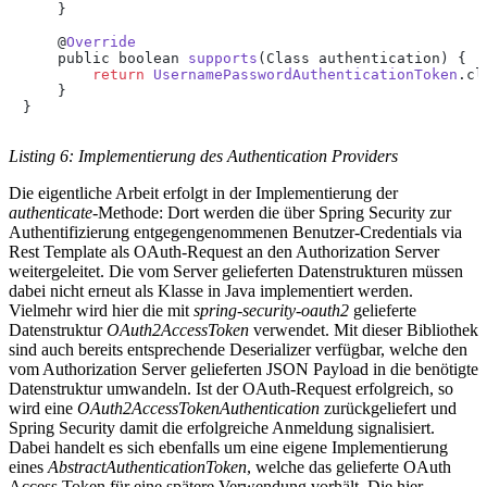
    }

    @
Override
    public boolean 
supports
(
Class authentication
) {

return
UsernamePasswordAuthenticationToken
.
cl
    }

}
Listing 6: Implementierung des Authentication Providers
Die eigentliche Arbeit erfolgt in der Implementierung der
authenticate
-Methode: Dort werden die über Spring Security zur
Authentifizierung entgegengenommenen Benutzer-Credentials via
Rest Template als OAuth-Request an den Authorization Server
weitergeleitet. Die vom Server gelieferten Datenstrukturen müssen
dabei nicht erneut als Klasse in Java implementiert werden.
Vielmehr wird hier die mit
spring-security-oauth2
gelieferte
Datenstruktur
OAuth2AccessToken
verwendet. Mit dieser Bibliothek
sind auch bereits entsprechende Deserializer verfügbar, welche den
vom Authorization Server gelieferten JSON Payload in die benötigte
Datenstruktur umwandeln. Ist der OAuth-Request erfolgreich, so
wird eine
OAuth2AccessTokenAuthentication
zurückgeliefert und
Spring Security damit die erfolgreiche Anmeldung signalisiert.
Dabei handelt es sich ebenfalls um eine eigene Implementierung
eines
AbstractAuthenticationToken
, welche das gelieferte OAuth
Access Token für eine spätere Verwendung vorhält. Die hier