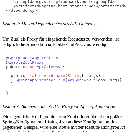
   <groupId>org.springframework.boot</groupId>

   <artifactId>spring-boot-starter-web</artifactId>

</dependency>
Listing 2: Maven-Dependencies des API Gateways
Um Zuul als Proxy für eingehende Requests zu verwenden, ist
lediglich die Annotation @EnableZuulProxy notwendig:
@
SpringBootApplication
@
EnableZuulProxy
public 
class
ApiGateway
 {

  public 
static
void
main
(
String
[] args
) {

SpringApplication
.
run
(
ApiGateway
.
class
, args);

  }

}
Listing 3: Aktivieren des ZUUL Proxy via Spring-Annotation
Die eigentliche Konfiguration von Zuul erfolgt über die reguläre
Spring-Konfiguration. Listing 4 zeigt diese Konfiguration. Im
gegebenen Beispiel wird eine Route mit der Identifikation
product