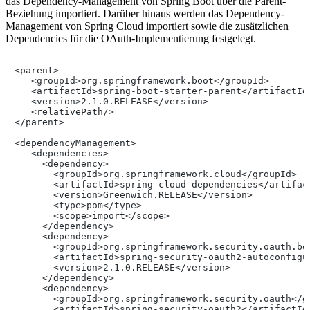
das Dependency-Management von Spring Boot über die Parent-
Beziehung importiert. Darüber hinaus werden das Dependency-
Management von Spring Cloud importiert sowie die zusätzlichen
Dependencies für die OAuth-Implementierung festgelegt.
<parent>

   <groupId>org.springframework.boot</groupId>

   <artifactId>spring-boot-starter-parent</artifactId>
   <version>2.1.0.RELEASE</version>

   <relativePath/>

</parent>

<dependencyManagement>

   <dependencies>

     <dependency>

       <groupId>org.springframework.cloud</groupId>

       <artifactId>spring-cloud-dependencies</artifact
       <version>Greenwich.RELEASE</version>

       <type>pom</type>

       <scope>import</scope>

     </dependency>

     <dependency>

       <groupId>org.springframework.security.oauth.boo
       <artifactId>spring-security-oauth2-autoconfigur
       <version>2.1.0.RELEASE</version>

     </dependency>

     <dependency>

       <groupId>org.springframework.security.oauth</gr
       <artifactId>spring-security-oauth2</artifactId>