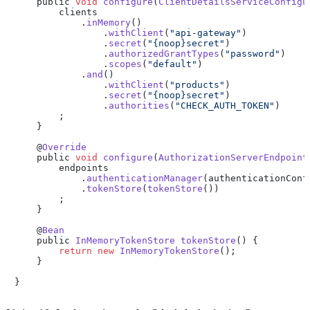
    public 
void
configure
(
ClientDetailsServiceConfigu
        clients

            .
inMemory
()

                .
withClient
(
"api-gateway"
)

                .
secret
(
"{noop}secret"
)

                .
authorizedGrantTypes
(
"password"
)

                .
scopes
(
"default"
)

            .
and
()

                .
withClient
(
"products"
)

                .
secret
(
"{noop}secret"
)

                .
authorities
(
"CHECK_AUTH_TOKEN"
)

        ;

    }

    @
Override
    public 
void
configure
(
AuthorizationServerEndpoint
        endpoints

            .
authenticationManager
(authenticationConf
            .
tokenStore
(
tokenStore
())

        ;

    }

    @
Bean
    public 
InMemoryTokenStore
tokenStore
(
) {

return
new
InMemoryTokenStore
();

    }

}