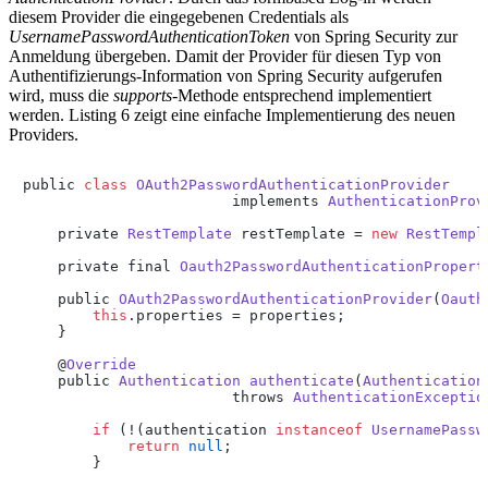
diesem Provider die eingegebenen Credentials als
UsernamePasswordAuthenticationToken
von Spring Security zur
Anmeldung übergeben. Damit der Provider für diesen Typ von
Authentifizierungs-Information von Spring Security aufgerufen
wird, muss die
supports
-Methode entsprechend implementiert
werden. Listing 6 zeigt eine einfache Implementierung des neuen
Providers.
public 
class
OAuth2PasswordAuthenticationProvider
			implements 
AuthenticationProv
    private 
RestTemplate
 restTemplate = 
new
RestTempl
    private final 
Oauth2PasswordAuthenticationPropert
    public 
OAuth2PasswordAuthenticationProvider
(
Oauth
this
.
properties
 = properties;

    }

    @
Override
    public 
Authentication
authenticate
(
Authentication
			throws 
AuthenticationExceptio
if
 (!(authentication 
instanceof
UsernamePassw
return
null
;

        }
