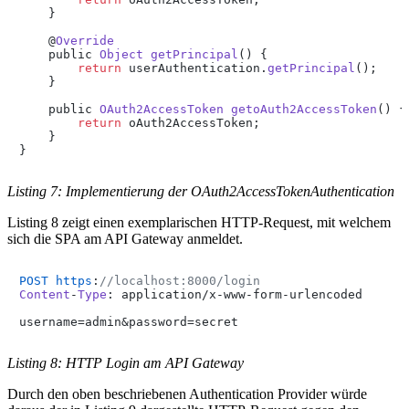
    }

    @
Override
    public 
Object
getPrincipal
(
) {

return
 userAuthentication.
getPrincipal
();

    }

    public 
OAuth2AccessToken
getoAuth2AccessToken
(
) {

return
 oAuth2AccessToken;

    }

}
Listing 7: Implementierung der OAuth2AccessTokenAuthentication
Listing 8 zeigt einen exemplarischen HTTP-Request, mit welchem
sich die SPA am API Gateway anmeldet.
POST
https
:
//localhost:8000/login
Content
-
Type
: application/x-www-form-urlencoded

username=admin&password=secret
Listing 8: HTTP Login am API Gateway
Durch den oben beschriebenen Authentication Provider würde