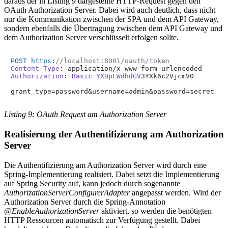
daraus der in Listing 9 dargestellte HTTP-Request gegen den
OAuth Authorization Server. Dabei wird auch deutlich, dass nicht
nur die Kommunikation zwischen der SPA und dem API Gateway,
sondern ebenfalls die Übertragung zwischen dem API Gateway und
dem Authorization Server verschlüsselt erfolgen sollte.
POST
https
:
//localhost:8001/oauth/token
Content
-
Type
Authorization
: 
Basic
YXBpLWdhdGV
3YXk6c2VjcmV0

grant_type=password&username=admin&password=secret
Listing 9: OAuth Request am Authorization Server
Realisierung der Authentifizierung am Authorization
Server
Die Authentifizierung am Authorization Server wird durch eine
Spring-Implementierung realisiert. Dabei setzt die Implementierung
auf Spring Security auf, kann jedoch durch sogenannte
AuthorizationServerConfigurerAdapter
angepasst werden. Wird der
Authorization Server durch die Spring-Annotation
@EnableAuthorizationServer
aktiviert, so werden die benötigten
HTTP Ressourcen automatisch zur Verfügung gestellt. Dabei