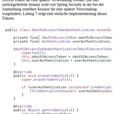
zurückgelieferte Instanz wird von Spring Security in der bei der
Anmeldung erstellten Session für eine spätere Verwendung
vorgehalten. Listing 7 zeigt eine einfache Implementierung dieses
Tokens.
public 
class
OAuth2AccessTokenAuthentication
extends
    private final 
OAuth2AccessToken
 oAuth2AccessToken;
    private final 
Authentication
 userAuthentication;

OAuth2AccessTokenAuthentication
(
OAuth2AccessToken
super
(
null
);

this
.
oAuth2AccessToken
 = oAuth2AccessToken;

this
.
userAuthentication
 = userAuthentication;

    }

    @
Override
    public 
void
eraseCredentials
(
) {

super
.
eraseCredentials
();

if
 (userAuthentication 
instanceof
Credentials
            ((
CredentialsContainer
) userAuthenticatio
        }

    }

    @
Override
    public 
Object
getCredentials
(
) {

return
 oAuth2AccessToken;
