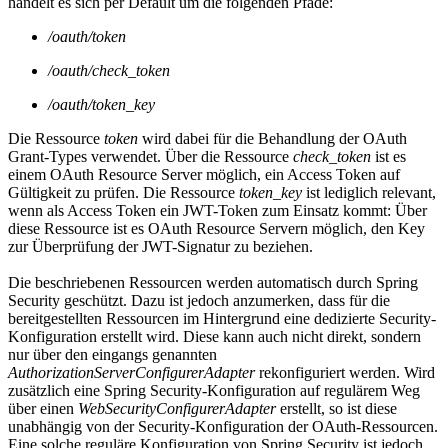
handelt es sich per Default um die folgenden Pfade:
/oauth/token
/oauth/check_token
/oauth/token_key
Die Ressource
token
wird dabei für die Behandlung der OAuth
Grant-Types verwendet. Über die Ressource
check_token
ist es
einem OAuth Resource Server möglich, ein Access Token auf
Gültigkeit zu prüfen. Die Ressource
token_key
ist lediglich relevant,
wenn als Access Token ein JWT-Token zum Einsatz kommt: Über
diese Ressource ist es OAuth Resource Servern möglich, den Key
zur Überprüfung der JWT-Signatur zu beziehen.
Die beschriebenen Ressourcen werden automatisch durch Spring
Security geschützt. Dazu ist jedoch anzumerken, dass für die
bereitgestellten Ressourcen im Hintergrund eine dedizierte Security-
Konfiguration erstellt wird. Diese kann auch nicht direkt, sondern
nur über den eingangs genannten
AuthorizationServerConfigurerAdapter
rekonfiguriert werden. Wird
zusätzlich eine Spring Security-Konfiguration auf regulärem Weg
über einen
WebSecurityConfigurerAdapter
erstellt, so ist diese
unabhängig von der Security-Konfiguration der OAuth-Ressourcen.
Eine solche reguläre Konfiguration von Spring Security ist jedoch