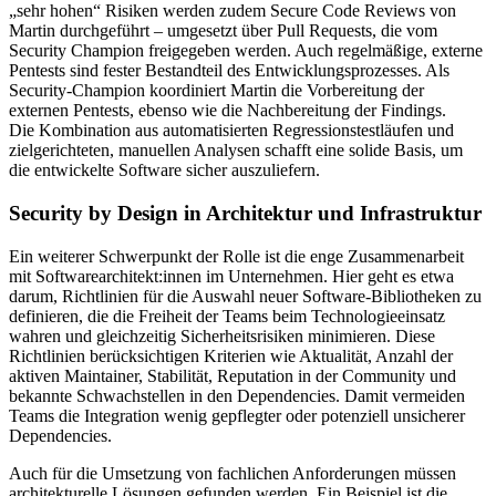
„sehr hohen“ Risiken werden zudem Secure Code Reviews von
Martin durchgeführt – umgesetzt über Pull Requests, die vom
Security Champion freigegeben werden. Auch regelmäßige, externe
Pentests sind fester Bestandteil des Entwicklungsprozesses. Als
Security-Champion koordiniert Martin die Vorbereitung der
externen Pentests, ebenso wie die Nachbereitung der Findings.
Die Kombination aus automatisierten Regressionstestläufen und
zielgerichteten, manuellen Analysen schafft eine solide Basis, um
die entwickelte Software sicher auszuliefern.
Security by Design in Architektur und Infrastruktur
Ein weiterer Schwerpunkt der Rolle ist die enge Zusammenarbeit
mit Softwarearchitekt:innen im Unternehmen. Hier geht es etwa
darum, Richtlinien für die Auswahl neuer Software-Bibliotheken zu
definieren, die die Freiheit der Teams beim Technologieeinsatz
wahren und gleichzeitig Sicherheitsrisiken minimieren. Diese
Richtlinien berücksichtigen Kriterien wie Aktualität, Anzahl der
aktiven Maintainer, Stabilität, Reputation in der Community und
bekannte Schwachstellen in den Dependencies. Damit vermeiden
Teams die Integration wenig gepflegter oder potenziell unsicherer
Dependencies.
Auch für die Umsetzung von fachlichen Anforderungen müssen
architekturelle Lösungen gefunden werden. Ein Beispiel ist die