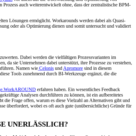
n Prozess auch weiterentwickelt ohne, dass der zentralistische BPM-
ckelten Lösungen ermöglicht. Workarounds werden dabei als Quasi-
lösung oder als Optimierung dienen und somit untersucht und validiert
zuwerten. Dabei werden die vielfältigen Prozessvarianten im
, da sie Unternehmen dabei unterstützt, ihre Prozesse zu verstehen,
zuführen. Namen wie
Celonis
und
Apromore
sind in diesem
diese Tools zunehmend durch BI-Werkzeuge ergänzt, die die
ange.WorkAROUND
erfahren haben. Ein wesentliches Feedback
ekräftige Analysen durchführen zu können, ist ein aufbereitetes
t die Frage offen, warum es diese Vielzahl an Alternativen gibt und
se überfordert, wobei es oft auch gute (unübersichtliche) Gründe für
SE UNERLÄSSLICH?