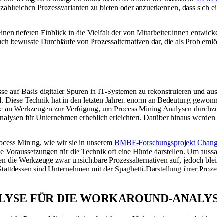
ahlreichen Prozessvarianten zu bieten oder anzuerkennen, dass sich ei
inen tieferen Einblick in die Vielfalt der von Mitarbeiter:innen entwi
r auch bewusste Durchläufe von Prozessalternativen dar, die als Problem
se auf Basis digitaler Spuren in IT-Systemen zu rekonstruieren und aus
 Diese Technik hat in den letzten Jahren enorm an Bedeutung gewonnen
lette an Werkzeugen zur Verfügung, um Process Mining Analysen durch
ysen für Unternehmen erheblich erleichtert. Darüber hinaus werden 
cess Mining, wie wir sie in unserem
BMBF-Forschungsprojekt Ch
 Voraussetzungen für die Technik oft eine Hürde darstellen. Um aussag
n die Werkzeuge zwar unsichtbare Prozessalternativen auf, jedoch bleib
Stattdessen sind Unternehmen mit der Spaghetti-Darstellung ihrer Prozes
ALYSE FÜR DIE WORKAROUND-ANALY