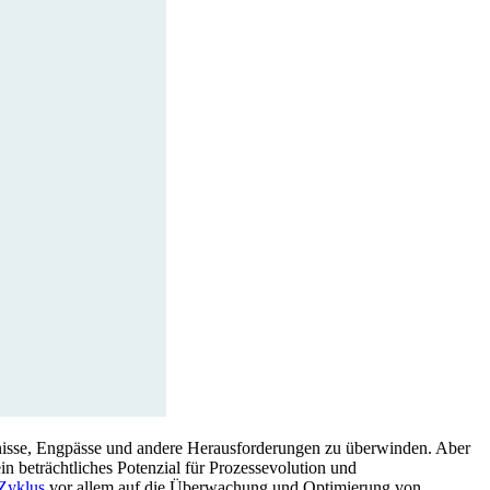
nisse, Engpässe und andere Herausforderungen zu überwinden. Aber
n beträchtliches Potenzial für Prozessevolution und
yklus
vor allem auf die Überwachung und Optimierung von