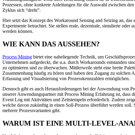
Prozessen, ohne konkrete Anleitungen für die Auswahl zwischen den z
Zyklus sich “dreht”.
Hier setzt das Konzept des Workaround Sensing and Seizing an, das e
Experimente betrachtet. Sie stellen reale, dezentrale, simulierte ode
werden können.
WIE KANN DAS AUSSEHEN?
Process Mining
bietet eine naheliegende Technik, um Geschäftsprozes
Unternehmen aufgedeckt, die u.a. durch Workarounds entstanden sind.
zu optimieren und zu überwachen. Mittlerweile steht eine breite Pa
Zusammenhang häufig zu hören und haben den Zugang zu solchen Anal
Erfassung und Visualisierung von Prozesskennzahlen ermöglichen.
Dennoch gibt es auch Herausforderungen bei der Anwendung von Pro
unserer Anwendungspartner mit Process Mining Erfahrung ist, dass die
Event Log mit Aktivitäten und Zeitstempeln erforderlich. Zudem zeige
welche davon zukünftig in einen Soll-Prozess überführt werden soll. 
mehrere Prozessvarianten gibt.
WARUM IST EINE MULTI-LEVEL-AN