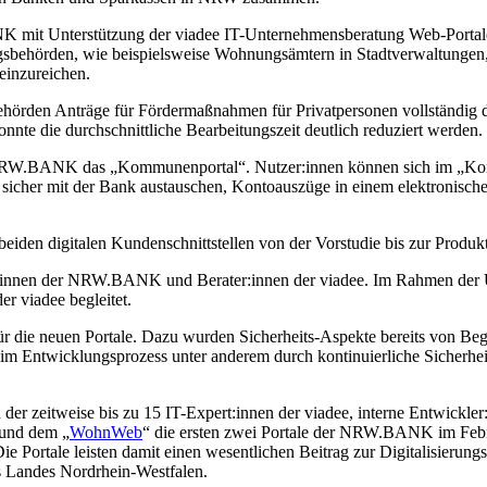
K mit Unterstützung der viadee IT-Unternehmensberatung Web-Portale 
gsbehörden, wie beispielsweise Wohnungsämtern in Stadtverwaltungen
einzureichen.
hörden Anträge für Fördermaßnahmen für Privatpersonen vollständig di
nnte die durchschnittliche Bearbeitungszeit deutlich reduziert werden.
 NRW.BANK das „Kommunenportal“. Nutzer:innen können sich im „Kom
icher mit der Bank austauschen, Kontoauszüge in einem elektronische
iden digitalen Kundenschnittstellen von der Vorstudie bis zur Produkt
ter:innen der NRW.BANK und Berater:innen der viadee. Im Rahmen der 
r viadee begleitet.
le für die neuen Portale. Dazu wurden Sicherheits-Aspekte bereits von 
it im Entwicklungsprozess unter anderem durch kontinuierliche Sicherh
der zeitweise bis zu 15 IT-Expert:innen der viadee, interne Entwickle
 und dem „
WohnWeb
“ die ersten zwei Portale der NRW.BANK im Febru
 Die Portale leisten damit einen wesentlichen Beitrag zur Digitalisie
es Landes Nordrhein-Westfalen.