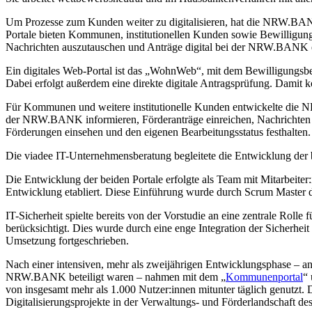
Um Prozesse zum Kunden weiter zu digitalisieren, hat die NRW.BAN
Portale bieten Kommunen, institutionellen Kunden sowie Bewilligun
Nachrichten auszutauschen und Anträge digital bei der NRW.BANK 
Ein digitales Web-Portal ist das „WohnWeb“, mit dem Bewilligungsbe
Dabei erfolgt außerdem eine direkte digitale Antragsprüfung. Damit ko
Für Kommunen und weitere institutionelle Kunden entwickelte die
der NRW.BANK informieren, Förderanträge einreichen, Nachrichten s
Förderungen einsehen und den eigenen Bearbeitungsstatus festhalten.
Die viadee IT-Unternehmensberatung begleitete die Entwicklung der be
Die Entwicklung der beiden Portale erfolgte als Team mit Mitarbei
Entwicklung etabliert. Diese Einführung wurde durch Scrum Master de
IT-Sicherheit spielte bereits von der Vorstudie an eine zentrale Rol
berücksichtigt. Dies wurde durch eine enge Integration der Sicherhe
Umsetzung fortgeschrieben.
Nach einer intensiven, mehr als zweijährigen Entwicklungsphase – an 
NRW.BANK beteiligt waren – nahmen mit dem „
Kommunenportal
“
von insgesamt mehr als 1.000 Nutzer:innen mitunter täglich genutzt.
Digitalisierungsprojekte in der Verwaltungs- und Förderlandschaft d