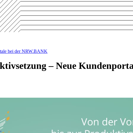
ortale bei der NRW.BANK
duktivsetzung – Neue Kundenpor