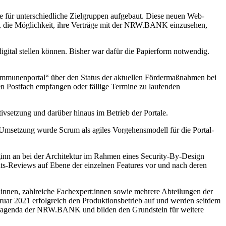
für unterschiedliche Zielgruppen aufgebaut. Diese neuen Web-
, die Möglichkeit, ihre Verträge mit der NRW.BANK einzusehen,
gital stellen können. Bisher war dafür die Papierform notwendig.
munenportal“ über den Status der aktuellen Fördermaßnahmen bei
n Postfach empfangen oder fällige Termine zu laufenden
ivsetzung und darüber hinaus im Betrieb der Portale.
Umsetzung wurde Scrum als agiles Vorgehensmodell für die Portal-
Beginn an bei der Architektur im Rahmen eines Security-By-Design
eits-Reviews auf Ebene der einzelnen Features vor und nach deren
r:innen, zahlreiche Fachexpert:innen sowie mehrere Abteilungen der
ar 2021 erfolgreich den Produktionsbetrieb auf und werden seitdem
rungsagenda der NRW.BANK und bilden den Grundstein für weitere