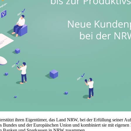
tützt ihren Eigentümer, das Land NRW, bei der Erfüllung seiner Aufga
s Bundes und der Europäischen Union und kombiniert sie mit eigenen
llen Banken und Sparkassen in NRW zusammen.