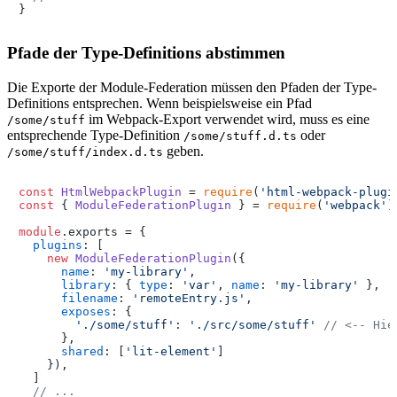
}
Pfade der Type-Definitions abstimmen
Die Exporte der Module-Federation müssen den Pfaden der Type-
Definitions entsprechen. Wenn beispielsweise ein Pfad
im Webpack-Export verwendet wird, muss es eine
/some/stuff
entsprechende Type-Definition
oder
/some/stuff.d.ts
geben.
/some/stuff/index.d.ts
const
HtmlWebpackPlugin
 = 
require
(
'html-webpack-plugi
const
 { 
ModuleFederationPlugin
 } = 
require
(
'webpack'
)
module
.
exports
 = {

plugins
: [

new
ModuleFederationPlugin
({

name
: 
'my-library'
,

library
: { 
type
: 
'var'
, 
name
: 
'my-library'
 }, 

filename
: 
'remoteEntry.js'
,

exposes
: {

'./some/stuff'
: 
'./src/some/stuff'
// <-- Hie
      },

shared
: [
'lit-element'
] 

    }),

  ]

// ...