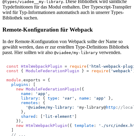
. Diese Bibliothek wird sämtliche
@types/viadee__my-library
Typdefinitionen für das Modul enthalten. Der Typescript-Transpiler
wird für Typ-Informationen automatisch auch in unserer Types-
Bibliothek suchen.
Remote-Konfiguration für Webpack
In der Remote-Konfiguration von Webpack sollte der Name so
gewählt werden, dass er zur erstellten Type-Definitions Bibliothek
passt. Hier sollten wir also
verwenden.
@viadee/my-library
const
HtmlWebpackPlugin
 = 
require
(
'html-webpack-plugi
const
 { 
ModuleFederationPlugin
 } = 
require
(
'webpack'
)
module
.
exports
 = {

plugins
: [

new
ModuleFederationPlugin
({

name
: 
'app'
,

library
: { 
type
: 
'var'
, 
name
: 
'app'
 }, 

remotes
: {

'@viadee/my-library: '
my-library@
http
:
//local
      },

shared
: [
'lit-element'
] 

    }),

new
HtmlWebpackPlugin
({ 
template
: 
'./src/index.ht
  ]

// ... 