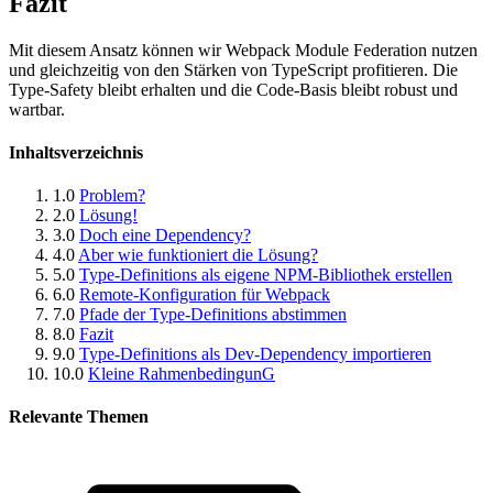
Fazit
Mit diesem Ansatz können wir Webpack Module Federation nutzen
und gleichzeitig von den Stärken von TypeScript profitieren. Die
Type-Safety bleibt erhalten und die Code-Basis bleibt robust und
wartbar.
Inhaltsverzeichnis
1.0
Problem?
2.0
Lösung!
3.0
Doch eine Dependency?
4.0
Aber wie funktioniert die Lösung?
5.0
Type-Definitions als eigene NPM-Bibliothek erstellen
6.0
Remote-Konfiguration für Webpack
7.0
Pfade der Type-Definitions abstimmen
8.0
Fazit
9.0
Type-Definitions als Dev-Dependency importieren
10.0
Kleine RahmenbedingunG
Relevante Themen