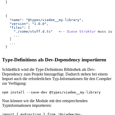
}
{

"name"
: 
"@types/viadee__my-library"
,

"version"
: 
"1.0.0"
,

"files"
: [

"./some/stuff.d.ts"
   <-- 
Diese
Struktur
 muss zu 
    ...

  ]

  ...

}
Type-Definitions als Dev-Dependency importieren
Schließlich wird die Type-Definitions Bibliothek als Dev-
Dependency zum Projekt hinzugefügt. Dadurch stehen bei einem
Import auch die erforderlichen Typ-Informationen für den Compiler
zur Verfügung:
npm install --save-dev @types/viadee__my-library
Nun können wir die Module mit den entsprechenden
Typinformationen importieren:
import { myFunction } from '@viadee/my-