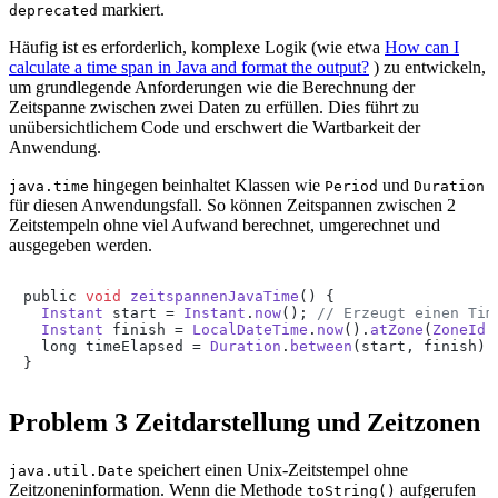
markiert.
deprecated
Häufig ist es erforderlich, komplexe Logik (wie etwa
How can I
calculate a time span in Java and format the output?
) zu entwickeln,
um grundlegende Anforderungen wie die Berechnung der
Zeitspanne zwischen zwei Daten zu erfüllen. Dies führt zu
unübersichtlichem Code und erschwert die Wartbarkeit der
Anwendung.
hingegen beinhaltet Klassen wie
und
java.time
Period
Duration
für diesen Anwendungsfall. So können Zeitspannen zwischen 2
Zeitstempeln ohne viel Aufwand berechnet, umgerechnet und
ausgegeben werden.
public 
void
zeitspannenJavaTime
(
) {

Instant
 start = 
Instant
.
now
(); 
// Erzeugt einen Tim
Instant
 finish = 
LocalDateTime
.
now
().
atZone
(
ZoneId
.
  long timeElapsed = 
Duration
.
between
(start, finish).
}
Problem 3 Zeitdarstellung und Zeitzonen
speichert einen Unix-Zeitstempel ohne
java.util.Date
Zeitzoneninformation. Wenn die Methode
aufgerufen
toString()