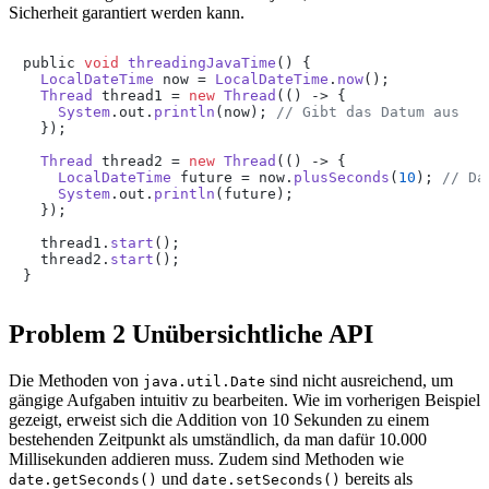
Sicherheit garantiert werden kann.
public 
void
threadingJavaTime
(
) {

LocalDateTime
 now = 
LocalDateTime
.
now
();

Thread
 thread1 = 
new
Thread
(() -> {

System
.
out
.
println
(now); 
// Gibt das Datum aus
  });

Thread
 thread2 = 
new
Thread
(() -> {

LocalDateTime
 future = now.
plusSeconds
(
10
); 
// Da
System
.
out
.
println
(future);

  });

  thread1.
start
();

  thread2.
start
();

}
Problem 2 Unübersichtliche API
Die Methoden von
sind nicht ausreichend, um
java.util.Date
gängige Aufgaben intuitiv zu bearbeiten. Wie im vorherigen Beispiel
gezeigt, erweist sich die Addition von 10 Sekunden zu einem
bestehenden Zeitpunkt als umständlich, da man dafür 10.000
Millisekunden addieren muss. Zudem sind Methoden wie
und
bereits als
date.getSeconds()
date.setSeconds()