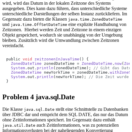
wird, wird das Datum in der lokalen Zeitzone des Systems
ausgegeben. Dies kann dazu führen, dass unterschiedliche Systeme
unterschiedliche Darstellungen der selben Instanz zurückliefern. Im
Gegensatz dazu bieten die Klassen
java.time.ZonedDateTime
und
eine explizite Handhabung von
java.time.OffSetDateTime
Zeitzonen. Hierbei werden Zeit und Zeitzone in einem einzigen
Objekt gespeichert, wodurch sie unabhängig von der Umgebung
bleiben. Zusätzlich wird die Umwandlung zwischen Zeitzonen
vereinfacht.
public 
void
zeitzonenInJavaTime
(
) {

ZonedDateTime
 zonedDateTime = 
ZonedDateTime
.
now
(
Zon
System
.
out
.
println
(zonedDateTime); 
// Gibt das Datu
ZonedDateTime
 newYorkTime = zonedDateTime.
withZoneS
System
.
out
.
println
(newYorkTime); 
// Die Zeit wurde 
}
Problem 4 java.sql.Date
Die Klasse
stellt eine Schnittstelle zu Datenbanken
java.sql.Date
über JDBC dar und entspricht dem SQL DATE, das nur das Datum
ohne Zeitinformationen speichert. Im Gegensatz dazu enthält
auch Zeitinformationen, was zu potenziellen
java.util.Date
Informationsverlusten bei der naheliegenden Konvertierung