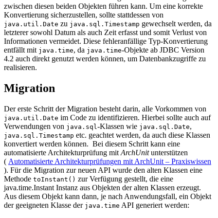
zwischen diesen beiden Objekten führen kann. Um eine korrekte
Konvertierung sicherzustellen, sollte stattdessen von
zu
gewechselt werden, da
java.util.Date
java.sql.Timestamp
letzterer sowohl Datum als auch Zeit erfasst und somit Verlust von
Informationen vermeidet. Diese fehleranfällige Typ-Konvertierung
entfällt mit
, da
-Objekte ab JDBC Version
java.time
java.time
4.2 auch direkt genutzt werden können, um Datenbankzugriffe zu
realisieren.
Migration
Der erste Schritt der Migration besteht darin, alle Vorkommen von
im Code zu identifizieren. Hierbei sollte auch auf
java.util.Date
Verwendungen von
-Klassen wie
,
java.sql
java.sql.Date
etc. geachtet werden, da auch diese Klassen
java.sql.Timestamp
konvertiert werden können. Bei diesem Schritt kann eine
automatisierte Architekturprüfung mit
ArchUnit
unterstützen
(
Automatisierte Architekturprüfungen mit ArchUnit – Praxiswissen
). Für die Migration zur neuen API wurde den alten Klassen eine
Methode
zur Verfügung gestellt, die eine
toInstant()
java.time.Instant Instanz aus Objekten der alten Klassen erzeugt.
Aus diesem Objekt kann dann, je nach Anwendungsfall, ein Objekt
der geeigneten Klasse der
API generiert werden:
java.time