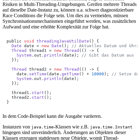
Risiken in Multi-Threading-Umgebungen. Greifen mehrere Threads
auf dieselbe Date-Instanz zu, können u.a. schwer diagnostizierbare
Race Conditions die Folge sein. Um dies zu vermeiden, müssen
Synchronisationsmechanismen eingeführt werden, was zusätzlichen
Aufwand und eine erhöhte Komplexität zur Folge hat.
public 
void
threadingJavaUtilDate
(
) {

Date
 date = 
new
Date
(); 
// Aktuelles Datum und Uhrz
Thread
 thread1 = 
new
Thread
(() -> {

System
.
out
.
println
(date); 
// Gibt das Datum aus
  });

Thread
 thread2 = 
new
Thread
(() -> {

    date.
setTime
(date.
getTime
() + 
10000
); 
// Setze da
System
.
out
.
println
(date);

  });

  thread1.
start
();

  thread2.
start
();

}
In dem Code-Beispiel kann die Ausgabe variieren.
Instanzen von
-Klassen wie z.B.
java.time
java.time.Instant
hingegen sind unveränderlich. Änderungen an Objekten dieser
Klassen erzeugen stattdessen neue Objekte, womit Thread-