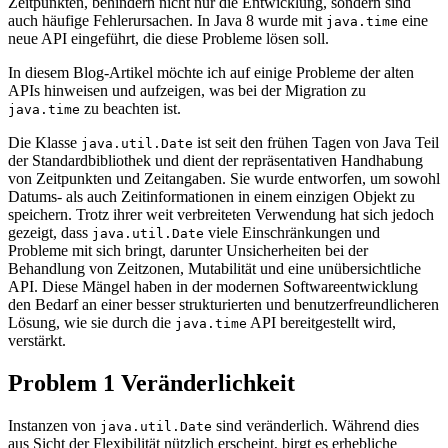
Zeitpunkten, behindern nicht nur die Entwicklung, sondern sind
auch häufige Fehlerursachen. In Java 8 wurde mit
eine
java.time
neue API eingeführt, die diese Probleme lösen soll.
In diesem Blog-Artikel möchte ich auf einige Probleme der alten
APIs hinweisen und aufzeigen, was bei der Migration zu
zu beachten ist.
java.time
Die Klasse
ist seit den frühen Tagen von Java Teil
java.util.Date
der Standardbibliothek und dient der repräsentativen Handhabung
von Zeitpunkten und Zeitangaben. Sie wurde entworfen, um sowohl
Datums- als auch Zeitinformationen in einem einzigen Objekt zu
speichern. Trotz ihrer weit verbreiteten Verwendung hat sich jedoch
gezeigt, dass
viele Einschränkungen und
java.util.Date
Probleme mit sich bringt, darunter Unsicherheiten bei der
Behandlung von Zeitzonen, Mutabilität und eine unübersichtliche
API. Diese Mängel haben in der modernen Softwareentwicklung
den Bedarf an einer besser strukturierten und benutzerfreundlicheren
Lösung, wie sie durch die
API bereitgestellt wird,
java.time
verstärkt.
Problem 1 Veränderlichkeit
Instanzen von
sind veränderlich. Während dies
java.util.Date
aus Sicht der Flexibilität nützlich erscheint, birgt es erhebliche