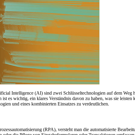
ficial Intelligence (AI) sind zwei Schlüsseltechnologien auf dem Weg h
 es wichtig, ein klares Verständnis davon zu haben, was sie leisten k
logien und eines kombinierten Einsatzes zu verdeutlichen.
Prozessautomatisierung (RPA), versteht man die automatisierte Bearbeit
r die Pflege von Eingabeformularen oder Transaktionen umfassen. Be