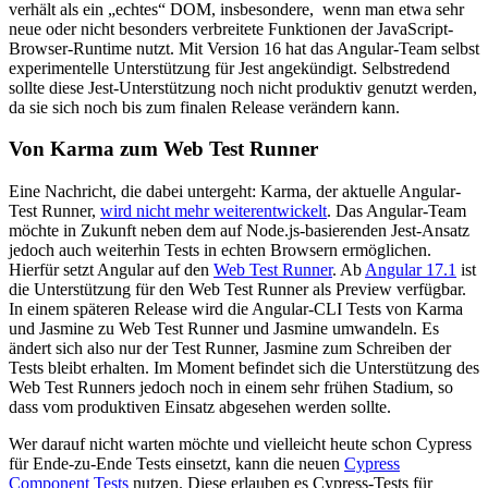
verhält als ein „echtes“ DOM, insbesondere, wenn man etwa sehr
neue oder nicht besonders verbreitete Funktionen der JavaScript-
Browser-Runtime nutzt. Mit Version 16 hat das Angular-Team selbst
experimentelle Unterstützung für Jest angekündigt. Selbstredend
sollte diese Jest-Unterstützung noch nicht produktiv genutzt werden,
da sie sich noch bis zum finalen Release verändern kann.
Von Karma zum Web Test Runner
Eine Nachricht, die dabei untergeht: Karma, der aktuelle Angular-
Test Runner,
wird nicht mehr weiterentwickelt
. Das Angular-Team
möchte in Zukunft neben dem auf Node.js-basierenden Jest-Ansatz
jedoch auch weiterhin Tests in echten Browsern ermöglichen.
Hierfür setzt Angular auf den
Web Test Runner
. Ab
Angular 17.1
ist
die Unterstützung für den Web Test Runner als Preview verfügbar.
In einem späteren Release wird die Angular-CLI Tests von Karma
und Jasmine zu Web Test Runner und Jasmine umwandeln. Es
ändert sich also nur der Test Runner, Jasmine zum Schreiben der
Tests bleibt erhalten. Im Moment befindet sich die Unterstützung des
Web Test Runners jedoch noch in einem sehr frühen Stadium, so
dass vom produktiven Einsatz abgesehen werden sollte.
Wer darauf nicht warten möchte und vielleicht heute schon Cypress
für Ende-zu-Ende Tests einsetzt, kann die neuen
Cypress
Component Tests
nutzen. Diese erlauben es Cypress-Tests für