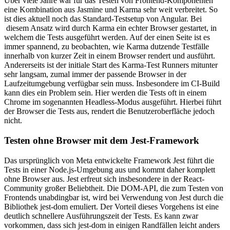
Über viele Jahre war für das Testen von Frontend-Komponenten
eine Kombination aus Jasmine und Karma sehr weit verbreitet. So
ist dies aktuell noch das Standard-Testsetup von Angular. Bei
diesem Ansatz wird durch Karma ein echter Browser gestartet, in
welchem die Tests ausgeführt werden. Auf der einen Seite ist es
immer spannend, zu beobachten, wie Karma dutzende Testfälle
innerhalb von kurzer Zeit in einem Browser rendert und ausführt.
Andererseits ist der initiale Start des Karma-Test Runners mitunter
sehr langsam, zumal immer der passende Browser in der
Laufzeitumgebung verfügbar sein muss. Insbesondere im CI-Build
kann dies ein Problem sein. Hier werden die Tests oft in einem
Chrome im sogenannten Headless-Modus ausgeführt. Hierbei führt
der Browser die Tests aus, rendert die Benutzeroberfläche jedoch
nicht.
Testen ohne Browser mit dem Jest-Framework
Das ursprünglich von Meta entwickelte Framework Jest führt die
Tests in einer Node.js-Umgebung aus und kommt daher komplett
ohne Browser aus. Jest erfreut sich insbesondere in der React-
Community großer Beliebtheit. Die DOM-API, die zum Testen von
Frontends unabdingbar ist, wird bei Verwendung von Jest durch die
Bibliothek jest-dom emuliert. Der Vorteil dieses Vorgehens ist eine
deutlich schnellere Ausführungszeit der Tests. Es kann zwar
vorkommen, dass sich jest-dom in einigen Randfällen leicht anders